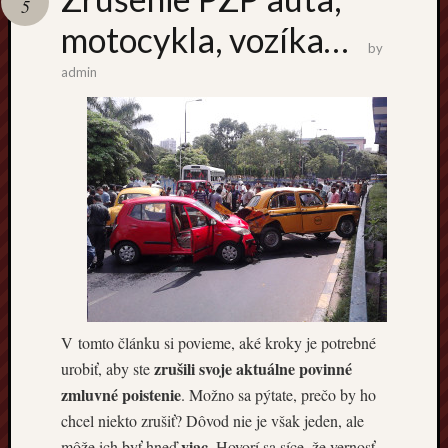
5
motocykla, vozíka…
Povinn
by
zmluvn
admin
poisten
pre
príves
vozík:
Ako
chrániť
svoj
majeto
na
cestách
GAP
poisten
V tomto článku si povieme, aké kroky je potrebné
Prečo
zrušili svoje aktuálne povinné
by
urobiť, aby ste
ste
zmluvné poistenie
. Možno sa pýtate, prečo by ho
mali
chcel niekto zrušiť? Dôvod nie je však jeden, ale
zvážiť
viac
môže ich byť hneď
. Hovorí sa síce, že vernosť