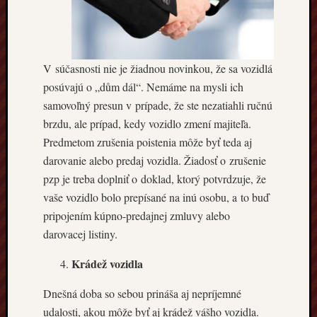
V súčasnosti nie je žiadnou novinkou, že sa vozidlá
posúvajú o „dům dál“. Nemáme na mysli ich
samovoľný presun v prípade, že ste nezatiahli ručnú
brzdu, ale prípad, kedy vozidlo zmení majiteľa.
Predmetom zrušenia poistenia môže byť teda aj
darovanie alebo predaj vozidla. Žiadosť o zrušenie
pzp je treba doplniť o doklad, ktorý potvrdzuje, že
vaše vozidlo bolo prepísané na inú osobu, a to buď
pripojením kúpno-predajnej zmluvy alebo
darovacej listiny.
Krádež vozidla
Dnešná doba so sebou prináša aj nepríjemné
udalosti, akou môže byť aj krádež vášho vozidla.