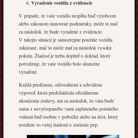
Vyradenie vozidla z evidencie
V prípade, že vaše vozidlo nespĺňa buď výrobcom
alebo zákonom stanovené podmienky, môže to mať
za následok, že bude vyradené z evidencie.
V takejto situácií je samozrejme použitie vozidla
zakázané, ináč to môže mať za následok vysokú
pokutu. Žiadosť je treba doplniť o doklad, ktorý
potvrdzuje, že vaše vozidlo bolo skutočne
vyradené.
Každá predčasná, odôvodnená a schválená
výpoveď, ktorá predchádzala oficiálnemu
ukončeniu zmluvy, má za následok, že vám bude
suma z nevyčerpaného vami zaplateného poistného
vrátená buď osobne v pobočke alebo na účet, ktorý
uvediete vo vašej žiadosti o zrušenie pzp.