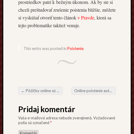
prostriedkov patrí k bežným úkonom. Ak by ste si
chceli preštudovať zrušenie poistenia bližšie, môžete
si vyskúšať otvoriť tento článok
v Pravde
, ktorá sa
tejto problematike taktiež venuje.
This entry was posted in
Poistenie
.
←
Pôžičky online sú na extrémnom vzostupe!
Online poistenie auta a porovnanie ceny
Post navigation
Pridaj komentár
Vaša e-mailová adresa nebude zverejnená.
Vyžadované
polia sú označené
*
Komentár