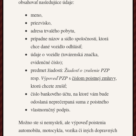
obsahovať nasledujúce údaje:
meno,
priezvisko,
adresa trvalého pobytu,
prípadne názov a sídlo spoločnosti, ktorá
chce dané vozidlo odhlásiť;
údaje o vozidle (továrenská značka,
evidenčné číslo);
predmet žiadosti:
Žiadosť o zrušenie PZP
resp.
Výpoveď PZP
s
číslom poistnej zmluvy
,
ktorú chcete zrušiť;
číslo bankového účtu, na ktoré vám bude
odoslaná neprečerpaná suma z poistného
vlastnoručný podpis.
Možno ste si nemysleli, ale výpoveď poistenia
automobilu, motocykla, vozíka či iných dopravných