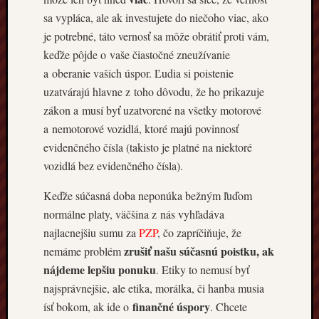
túto
sa vypláca, ale ak investujete do niečoho viac, ako
dôležit
je potrebné, táto vernosť sa môže obrátiť proti vám,
poistku
pre
keďže pôjde o vaše čiastočné zneužívanie
váš
a oberanie vašich úspor. Ľudia si poistenie
automo
uzatvárajú hlavne z toho dôvodu, že ho prikazuje
PZP
zákon a musí byť uzatvorené na všetky motorové
pre
a nemotorové vozidlá, ktoré majú povinnosť
náklad
auto:
evidenčného čísla (takisto je platné na niektoré
Ako
vozidlá bez evidenčného čísla).
si
vybrať
Keďže súčasná doba neponúka bežným ľuďom
to
normálne platy, väčšina z nás vyhľadáva
správn
najlacnejšiu sumu za
PZP
, čo zapríčiňuje, že
poisten
zrušiť našu súčasnú poistku, ak
nemáme problém
pre
nájdeme lepšiu ponuku
. Etiky to nemusí byť
váš
náklad
najsprávnejšie, ale etika, morálka, či hanba musia
automo
finančné úspory
ísť bokom, ak ide o
. Chcete
PZP