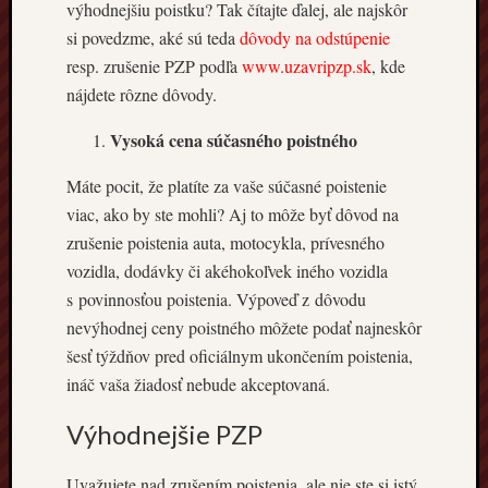
výhodnejšiu poistku? Tak čítajte ďalej, ale najskôr
tabuľka
si povedzme, aké sú teda
dôvody na odstúpenie
cien:
resp. zrušenie PZP podľa
www.uzavripzp.sk
, kde
Ako
nájdete rôzne dôvody.
porovn
ponuk
Vysoká cena súčasného poistného
a
nájsť
Máte pocit, že platíte za vaše súčasné poistenie
najlepš
viac, ako by ste mohli? Aj to môže byť dôvod na
cenu
Povinn
zrušenie poistenia auta, motocykla, prívesného
zmluvn
vozidla, dodávky či akéhokoľvek iného vozidla
poisten
s povinnosťou poistenia. Výpoveď z dôvodu
pre
nevýhodnej ceny poistného môžete podať najneskôr
motocy
šesť týždňov pred oficiálnym ukončením poistenia,
Ako
sa
ináč vaša žiadosť nebude akceptovaná.
chrániť
Výhodnejšie PZP
na
dvoch
kolesá
Uvažujete nad zrušením poistenia, ale nie ste si istý,