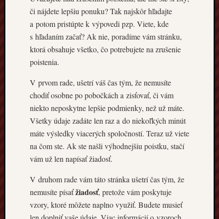
či nájdete lepšiu ponuku? Tak najskôr hľadajte
a potom pristúpte k výpovedi pzp. Viete, kde
Najnovši
s hľadaním začať? Ak nie, poradíme vám stránku,
komentá
ktorá obsahuje všetko, čo potrebujete na zrušenie
poistenia.
V prvom rade, ušetrí váš čas tým, že nemusíte
chodiť osobne po pobočkách a zisťovať, či vám
niekto neposkytne lepšie podmienky, než už máte.
Všetky údaje zadáte len raz a do niekoľkých minút
máte výsledky viacerých spoločností. Teraz už viete
na čom ste. Ak ste našli výhodnejšiu poistku, stačí
vám už len napísať žiadosť.
V druhom rade vám táto stránka ušetrí čas tým, že
žiadosť
nemusíte písať
, pretože vám poskytuje
vzory, ktoré môžete naplno využiť. Budete musieť
len doplniť vaše údaje. Viac informácií o vzoroch