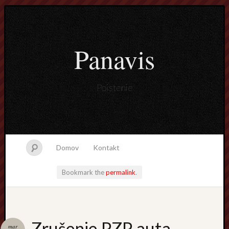
Panavis
Poistenie
Domov
Kontakt
Bookmark the
permalink
.
Najnovši
Zrušenie PZP auta,
mar
články